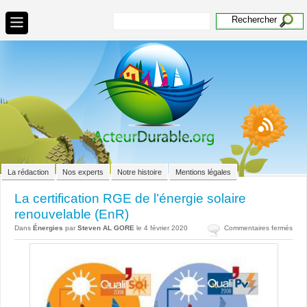
La rédaction
Nos experts
Notre histoire
Mentions légales
La certification RGE de l’énergie solaire
renouvelable (EnR)
sur
Dans
Énergies
par
Steven AL GORE
le 4 février 2020
Commentaires fermés
La
certi
RGE
de
l’éne
solai