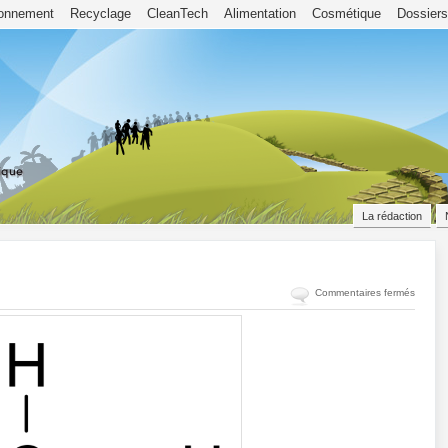
ronnement
Recyclage
CleanTech
Alimentation
Cosmétique
Dossiers
La rédaction
sur
Commentaires fermés
Le
Benzè