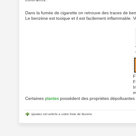
Dans la fumée de cigarette on retrouve des traces de be
Le benzène est toxique et il est facilement inflammable. 
F
F
I
m
Certaines
plantes
possèdent des propriétes dépolluantes c
ajoutez cet article a votre liste de favoris