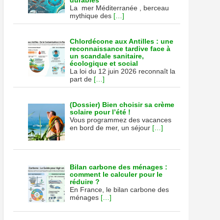
durables
La mer Méditerranée , berceau
mythique des
[…]
Chlordécone aux Antilles : une
reconnaissance tardive face à
un scandale sanitaire,
écologique et social
La loi du 12 juin 2026 reconnaît la
part de
[…]
(Dossier) Bien choisir sa crème
solaire pour l’été !
Vous programmez des vacances
en bord de mer, un séjour
[…]
Bilan carbone des ménages :
comment le calculer pour le
réduire ?
En France, le bilan carbone des
ménages
[…]