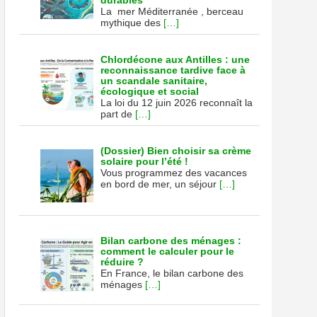
durables
La mer Méditerranée , berceau
mythique des
[…]
Chlordécone aux Antilles : une
reconnaissance tardive face à
un scandale sanitaire,
écologique et social
La loi du 12 juin 2026 reconnaît la
part de
[…]
(Dossier) Bien choisir sa crème
solaire pour l’été !
Vous programmez des vacances
en bord de mer, un séjour
[…]
Bilan carbone des ménages :
comment le calculer pour le
réduire ?
En France, le bilan carbone des
ménages
[…]