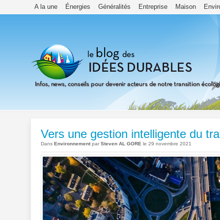
A la une
Énergies
Généralités
Entreprise
Maison
Envi
Vers une gestion intelligente du tra
Dans
Environnement
par
Steven AL GORE
le 29 novembre 2021