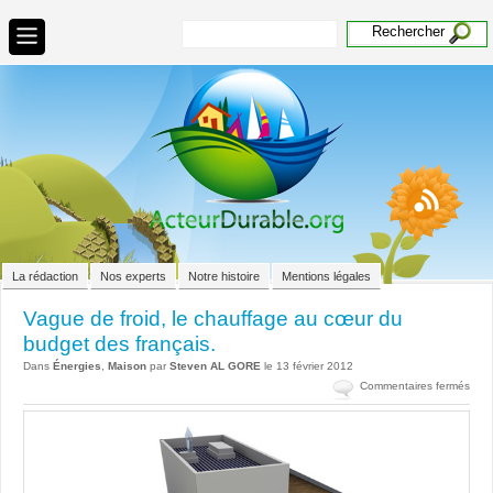
La rédaction
Nos experts
Notre histoire
Mentions légales
Vague de froid, le chauffage au cœur du
budget des français.
Dans
Énergies
,
Maison
par
Steven AL GORE
le 13 février 2012
sur
Commentaires fermés
Vag
de
froid
le
chau