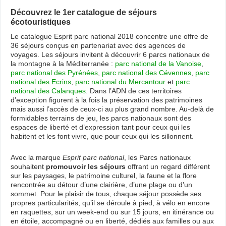
Découvrez le 1er catalogue de séjours
écotouristiques
Le catalogue Esprit parc national 2018 concentre une offre de
36 séjours conçus en partenariat avec des agences de
voyages. Les séjours invitent à découvrir 6 parcs nationaux de
la montagne à la Méditerranée :
parc national de la Vanoise
,
parc national des Pyrénées
,
parc national des Cévennes
,
parc
national des Ecrins
,
parc national du Mercantour
et
parc
national des Calanques
. Dans l’ADN de ces territoires
d’exception figurent à la fois la préservation des patrimoines
mais aussi l’accès de ceux-ci au plus grand nombre. Au-delà de
formidables terrains de jeu, les parcs nationaux sont des
espaces de liberté et d’expression tant pour ceux qui les
habitent et les font vivre, que pour ceux qui les sillonnent.
Avec la marque
Esprit parc national
, les Parcs nationaux
souhaitent
promouvoir les séjours
offrant un regard différent
sur les paysages, le patrimoine culturel, la faune et la flore
rencontrée au détour d’une clairière, d’une plage ou d’un
sommet. Pour le plaisir de tous, chaque séjour possède ses
propres particularités, qu’il se déroule à pied, à vélo en encore
en raquettes, sur un week-end ou sur 15 jours, en itinérance ou
en étoile, accompagné ou en liberté, dédiés aux familles ou aux