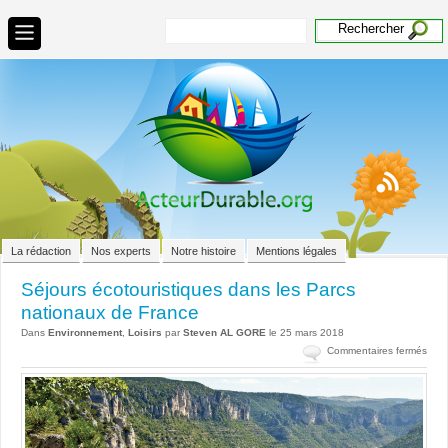
La rédaction
Nos experts
Notre histoire
Mentions légales
Séjours écotouristiques dans les Parcs
nationaux de France
Dans
Environnement
,
Loisirs
par
Steven AL GORE
le 25 mars 2018
sur
Commentaires fermés
Séjo
écot
dan
les
Parc