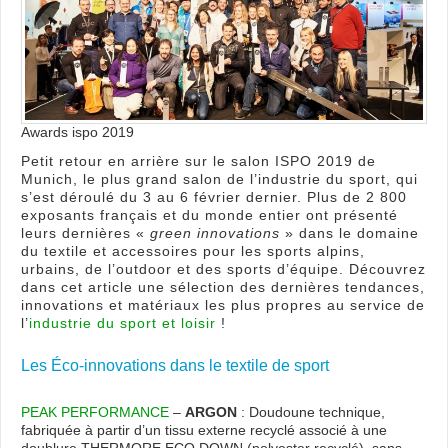
gran
salo
de
l’ind
du
spor
!
Awards ispo 2019
Petit retour en arrière sur le salon ISPO 2019 de
Munich, le plus grand salon de l’industrie du sport, qui
s’est déroulé du 3 au 6 février dernier. Plus de 2 800
exposants français et du monde entier ont présenté
leurs dernières «
green innovations
» dans le domaine
du textile et accessoires pour les sports alpins,
urbains, de l’outdoor et des sports d’équipe. Découvrez
dans cet article une sélection des dernières tendances,
innovations et matériaux les plus propres au service de
l’
industrie du sport et loisir
!
Les Éco-innovations dans le textile de sport
PEAK PERFORMANCE
–
ARGON
: Doudoune technique,
fabriquée à partir d’un tissu externe recyclé associé à une