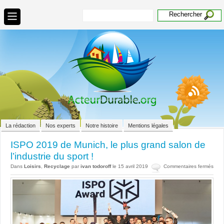
La rédaction
Nos experts
Notre histoire
Mentions légales
ISPO 2019 de Munich, le plus grand salon de
l’industrie du sport !
sur
Dans
Loisirs
,
Recyclage
par
ivan todoroff
le 15 avril 2019
Commentaires fermés
ISP
201
de
Muni
le
plus