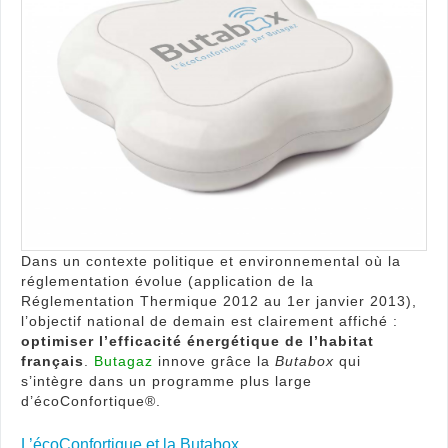
la
con
d’én
Dans un contexte politique et environnemental où la
réglementation évolue (application de la
Réglementation Thermique 2012 au 1er janvier 2013),
l’objectif national de demain est clairement affiché :
optimiser l’efficacité énergétique de l’habitat
français
.
Butagaz
innove grâce la
Butabox
qui
s’intègre dans un programme plus large
d’écoConfortique®.
L’écoConfortique et la Butabox