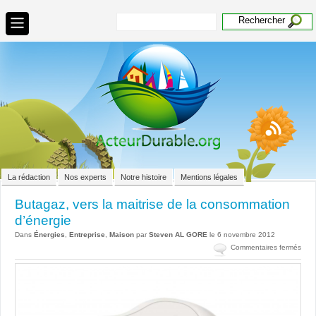
La rédaction
Nos experts
Notre histoire
Mentions légales
Butagaz, vers la maitrise de la consommation
d’énergie
Dans
Énergies
,
Entreprise
,
Maison
par
Steven AL GORE
le 6 novembre 2012
sur
Commentaires fermés
Buta
vers
la
maitr
de