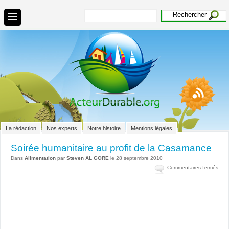
La rédaction
Nos experts
Notre histoire
Mentions légales
Soirée humanitaire au profit de la Casamance
Dans
Alimentation
par
Steven AL GORE
le 28 septembre 2010
sur
Commentaires fermés
Soir
huma
au
profi
de
la