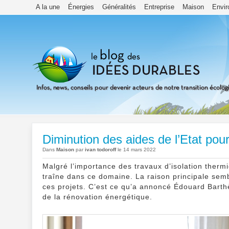
A la une
Énergies
Généralités
Entreprise
Maison
Envi
Diminution des aides de l’Etat pour
Dans
Maison
par
ivan todoroff
le 14 mars 2022
Malgré l’importance des travaux d’isolation thermi
traîne dans ce domaine. La raison principale semb
ces projets. C’est ce qu’a annoncé Édouard Barth
de la rénovation énergétique.