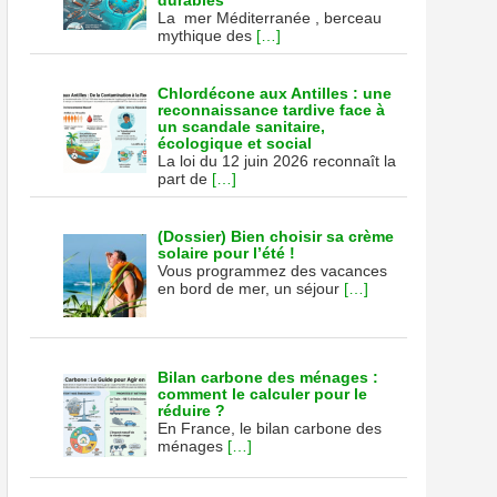
durables
La mer Méditerranée , berceau
mythique des
[…]
Chlordécone aux Antilles : une
reconnaissance tardive face à
un scandale sanitaire,
écologique et social
La loi du 12 juin 2026 reconnaît la
part de
[…]
(Dossier) Bien choisir sa crème
solaire pour l’été !
Vous programmez des vacances
en bord de mer, un séjour
[…]
Bilan carbone des ménages :
comment le calculer pour le
réduire ?
En France, le bilan carbone des
ménages
[…]