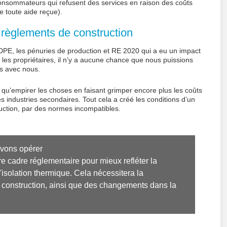
 consommateurs qui refusent des services en raison des coûts
de toute aide reçue).
 règlements de construction
 DPE, les pénuries de production et RE 2020 qui a eu un impact
 les propriétaires, il n’y a aucune chance que nous puissions
s avec nous.
it qu’empirer les choses en faisant grimper encore plus les coûts
es industries secondaires. Tout cela a créé les conditions d’un
uction, par des normes incompatibles.
evons opérer

cadre réglementaire pour mieux refléter la 
'isolation thermique. Cela nécessitera la 
a construction, ainsi que des changements dans la 