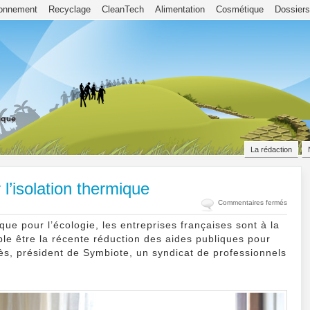
ronnement
Recyclage
CleanTech
Alimentation
Cosmétique
Dossiers
La rédaction
 l’isolation thermique
sur
Commentaires fermés
Diminut
que pour l’écologie, les entreprises françaises sont à la
des
le être la récente réduction des aides publiques pour
aides
ès, président de Symbiote, un syndicat de professionnels
de
l’Etat
pour
l’isolat
thermi