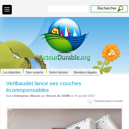
La rédaction
Nos experts
Notre histoire
Mentions légales
Vertbaudet lance ses couches
écoresponsables
Dans
Entreprise
,
Maison
par
Steven AL GORE
le 25 janvier 2021
sur
Commentaires fermés
Vert
lanc
ses
cou
écor