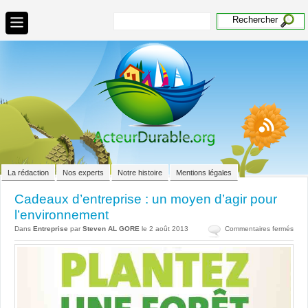
La rédaction
Nos experts
Notre histoire
Mentions légales
Cadeaux d’entreprise : un moyen d’agir pour
l’environnement
sur
Dans
Entreprise
par
Steven AL GORE
le 2 août 2013
Commentaires fermés
Cad
d’en
:
un
moy
d’agi