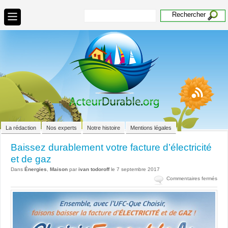
La rédaction
Nos experts
Notre histoire
Mentions légales
Baissez durablement votre facture d’électricité
et de gaz
Dans
Énergies
,
Maison
par
ivan todoroff
le 7 septembre 2017
sur
Commentaires fermés
Bais
dura
votr
fact
d’éle