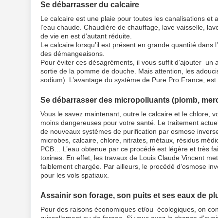
Se débarrasser du calcaire
Le calcaire est une plaie pour toutes les canalisations et
l’eau chaude. Chaudière de chauffage, lave vaisselle, lave 
de vie en est d’autant réduite.
Le calcaire lorsqu’il est présent en grande quantité dans l
des démangeaisons.
Pour éviter ces désagréments, il vous suffit d’ajouter un 
sortie de la pomme de douche. Mais attention, les adoucisse
sodium). L’avantage du système de Pure Pro France, est qu’i
Se débarrasser des micropolluants (plomb, mercu
Vous le savez maintenant, outre le calcaire et le chlore, 
moins dangereuses pour votre santé. Le traitement actuel
de nouveaux systèmes de purification par osmose inverse
microbes, calcaire, chlore, nitrates, métaux, résidus méd
PCB… L’eau obtenue par ce procédé est légère et très fai
toxines. En effet, les travaux de Louis Claude Vincent me
faiblement chargée. Par ailleurs, le procédé d’osmose inv
pour les vols spatiaux.
Assainir son forage, son puits et ses eaux de pl
Pour des raisons économiques et/ou écologiques, on const