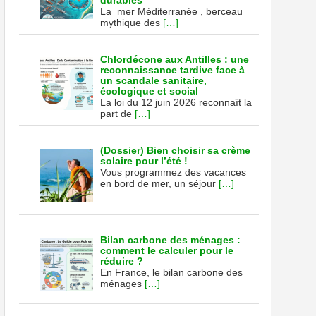
durables
en
La mer Méditerranée , berceau
mythique des
[…]
Chlordécone aux Antilles : une
reconnaissance tardive face à
un scandale sanitaire,
écologique et social
La loi du 12 juin 2026 reconnaît la
part de
[…]
(Dossier) Bien choisir sa crème
solaire pour l’été !
Vous programmez des vacances
en bord de mer, un séjour
[…]
Bilan carbone des ménages :
comment le calculer pour le
réduire ?
En France, le bilan carbone des
ménages
[…]