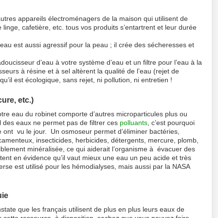
 autres appareils électroménagers de la maison qui utilisent de
linge, cafetière, etc. tous vos produits s’entartrent et leur durée
’eau est aussi agressif pour la peau ; il crée des sécheresses et
adoucisseur d’eau à votre système d’eau et un filtre pour l’eau à la
urs à résine et à sel altèrent la qualité de l’eau (rejet de
l est écologique, sans rejet, ni pollution, ni entretien !
re, etc.)
votre eau du robinet comporte d’autres microparticules plus ou
 des eaux ne permet pas de filtrer ces
polluants
, c’est pourquoi
 ont vu le jour. Un osmoseur permet d’éliminer bactéries,
icamenteux, insecticides, herbicides, détergents, mercure, plomb,
blement minéralisée, ce qui aiderait l’organisme à évacuer des
ttent en évidence qu’il vaut mieux une eau un peu acide et très
erse est utilisé pour les hémodialyses, mais aussi par la NASA
uie
ate que les français utilisent de plus en plus leurs eaux de