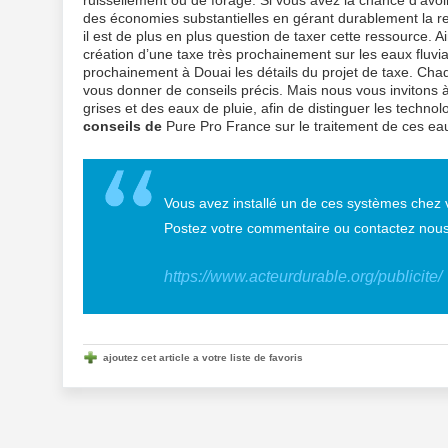
ruissellement ou de forage. Si vous avez la chance d’avoi
des économies substantielles en gérant durablement la re
il est de plus en plus question de taxer cette ressource. A
création d’une taxe très prochainement sur les eaux fluv
prochainement à Douai les détails du projet de taxe. Cha
vous donner de conseils précis. Mais nous vous invitons à 
grises et des eaux de pluie, afin de distinguer les techno
conseils de
Pure Pro France sur le traitement de ces ea
Vous avez installé un de ces systèmes chez v
Postez votre commentaire ou contactez nous
https://www.acteurdurable.org/publicite/
ajoutez cet article a votre liste de favoris