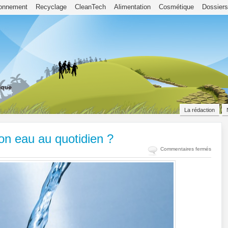
ronnement
Recyclage
CleanTech
Alimentation
Cosmétique
Dossiers
La rédaction
on eau au quotidien ?
sur
Commentaires fermés
Comme
amélior
la
qualité
de
son
eau
au