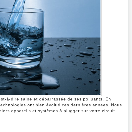
quotidi
?
est-à-dire saine et débarrassée de ses polluants. En
s technologies ont bien évolué ces dernières années. Nous
niers appareils et systèmes à plugger sur votre circuit