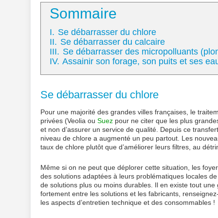
Sommaire
I.
Se débarrasser du chlore
II.
Se débarrasser du calcaire
III.
Se débarrasser des micropolluants (plo
IV.
Assainir son forage, son puits et ses ea
Se débarrasser du chlore
Pour une majorité des grandes villes françaises, le traitem
privées (Veolia ou
Suez
pour ne citer que les plus grandes
et non d’assurer un service de qualité. Depuis ce transfe
niveau de chlore a augmenté un peu partout. Les nouvea
taux de chlore plutôt que d’améliorer leurs filtres, au détr
Même si on ne peut que déplorer cette situation, les foye
des solutions adaptées à leurs problématiques locales de 
de solutions plus ou moins durables. Il en existe tout une
fortement entre les solutions et les fabricants, renseigne
les aspects d’entretien technique et des consommables !