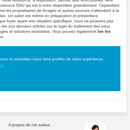
r cette ressource à disposition, sachez que vous pouvez faire
ssource EAU qui est à votre disposition gratuitement. Cependant,
insi les propriétaires de forages et autres sources s’attendent à la
iales. Un salon est même en préparation et présentera
que foyer ayant une situation spécifique, nous ne pouvons pas
lire nos derniers articles sur le sujet du traitement des eaux
logies et solutions existantes. Vous pouvez également
lire les
ux.
ous et souhaitez nous faire profiter de votre expérience.
 !
A propos de cet auteur...