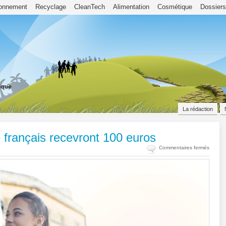
ronnement
Recyclage
CleanTech
Alimentation
Cosmétique
Dossiers
La rédaction
e français recevront 100 euros
sur
Commentaires fermés
Hauss
de
l’énergi
38
millions
de
françai
recevro