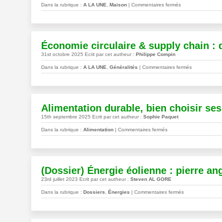
sur
Dans la rubrique :
A LA UNE
,
Maison
|
Commentaires fermés
Bilan
carbone
des
ménages
Économie circulaire & supply chain : d
:
31st octobre 2025 Ecrit par cet autheur :
Philippe Compin
comment
le
sur
Dans la rubrique :
A LA UNE
,
Généralités
|
Commentaires fermés
calculer
Économie
pour
circulaire
le
&
réduire
supply
Alimentation durable, bien choisir se
?
chain
15th septembre 2025 Ecrit par cet autheur :
Sophie Paquet
:
sur
du
Dans la rubrique :
Alimentation
|
Commentaires fermés
Alimentation
pilote
durable,
à
bien
l’échelle
choisir
(Dossier) Énergie éolienne : pierre ang
ses
23rd juillet 2023 Ecrit par cet autheur :
Steven AL GORE
fruits
et
sur
Dans la rubrique :
Dossiers
,
Énergies
|
Commentaires fermés
légumes
(Dossier)
en
Énergie
automne
éolienne