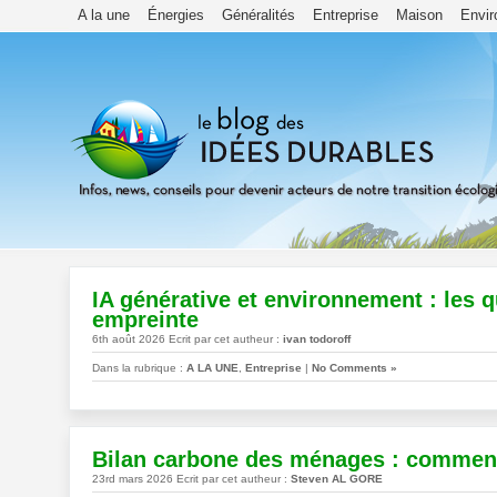
A la une
Énergies
Généralités
Entreprise
Maison
Envi
IA générative et environnement : les 
empreinte
6th août 2026 Ecrit par cet autheur :
ivan todoroff
Dans la rubrique :
A LA UNE
,
Entreprise
|
No Comments »
Bilan carbone des ménages : comment 
23rd mars 2026 Ecrit par cet autheur :
Steven AL GORE