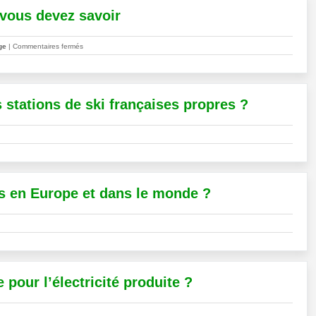
e vous devez savoir
sur
ge
|
Commentaires fermés
Le
point
sur
le
 stations de ski françaises propres ?
plastique
:
tout
ce
que
vous
devez
es en Europe et dans le monde ?
savoir
 pour l’électricité produite ?