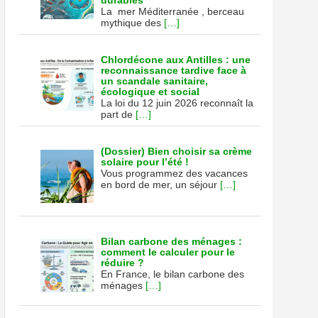
durables
La mer Méditerranée , berceau
mythique des
[…]
Chlordécone aux Antilles : une
reconnaissance tardive face à
un scandale sanitaire,
écologique et social
La loi du 12 juin 2026 reconnaît la
part de
[…]
(Dossier) Bien choisir sa crème
solaire pour l’été !
Vous programmez des vacances
en bord de mer, un séjour
[…]
Bilan carbone des ménages :
comment le calculer pour le
réduire ?
En France, le bilan carbone des
ménages
[…]