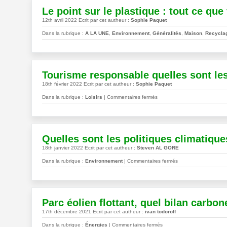
!
:
Le point sur le plastique : tout ce qu
pierre
12th avril 2022 Ecrit par cet autheur :
Sophie Paquet
angulaire
de
Dans la rubrique :
A LA UNE
,
Environnement
,
Généralités
,
Maison
,
Recycla
la
transition
énergétique
Tourisme responsable quelles sont les
18th février 2022 Ecrit par cet autheur :
Sophie Paquet
sur
Dans la rubrique :
Loisirs
|
Commentaires fermés
Tourisme
responsable
quelles
sont
Quelles sont les politiques climatiqu
les
18th janvier 2022 Ecrit par cet autheur :
Steven AL GORE
stations
de
sur
Dans la rubrique :
Environnement
|
Commentaires fermés
ski
Quelles
françaises
sont
propres
les
?
politiques
Parc éolien flottant, quel bilan carbone
climatiques
17th décembre 2021 Ecrit par cet autheur :
ivan todoroff
en
sur
Europe
Dans la rubrique :
Énergies
|
Commentaires fermés